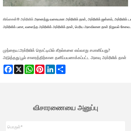
கிங்சைன்® அக்ரிலிக்
அனைத்து வகையான அக்ரிலிக் தாள், அக்ரிலிக் ஜன்னல், அக்ரிலிக் டன்னல
அக்ரிலிக் பசை, வளைந்த அக்ரிலிக் அக்ரிலிக் தாள், பெரிய அளவிலான தாள் நிறுவல் சேவ
முந்தைய:
அக்ரிலிக் தொட்டியில் கீறல்களை எவ்வாறு சமாளிப்பது?
அடுத்தது:
பூல் சாளரத்திற்கான தனிப்பயனாக்கப்பட்ட அளவு அக்ரிலிக் தாள்
Facebook
X
WhatsApp
Pinterest
LinkedIn
Share
விசாரணையை அனுப்பு