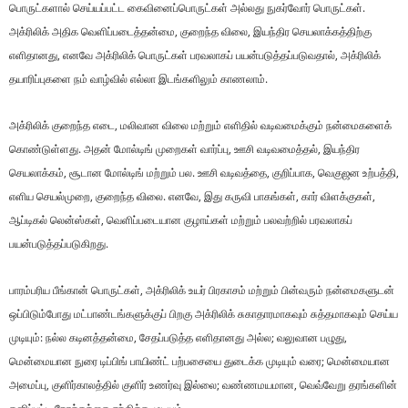
பொருட்களால் செய்யப்பட்ட கைவினைப்பொருட்கள் அல்லது நுகர்வோர் பொருட்கள்.
அக்ரிலிக் அதிக வெளிப்படைத்தன்மை, குறைந்த விலை, இயந்திர செயலாக்கத்திற்கு
எளிதானது, எனவே அக்ரிலிக் பொருட்கள் பரவலாகப் பயன்படுத்தப்படுவதால், அக்ரிலிக்
தயாரிப்புகளை நம் வாழ்வில் எல்லா இடங்களிலும் காணலாம்.
அக்ரிலிக் குறைந்த எடை, மலிவான விலை மற்றும் எளிதில் வடிவமைக்கும் நன்மைகளைக்
கொண்டுள்ளது. அதன் மோல்டிங் முறைகள் வார்ப்பு, ஊசி வடிவமைத்தல், இயந்திர
செயலாக்கம், சூடான மோல்டிங் மற்றும் பல. ஊசி வடிவத்தை, குறிப்பாக, வெகுஜன உற்பத்தி,
எளிய செயல்முறை, குறைந்த விலை. எனவே, இது கருவி பாகங்கள், கார் விளக்குகள்,
ஆப்டிகல் லென்ஸ்கள், வெளிப்படையான குழாய்கள் மற்றும் பலவற்றில் பரவலாகப்
பயன்படுத்தப்படுகிறது.
பாரம்பரிய பீங்கான் பொருட்கள், அக்ரிலிக் உயர் பிரகாசம் மற்றும் பின்வரும் நன்மைகளுடன்
ஒப்பிடும்போது மட்பாண்டங்களுக்குப் பிறகு அக்ரிலிக் சுகாதாரமாகவும் சுத்தமாகவும் செய்ய
முடியும்: நல்ல கடினத்தன்மை, சேதப்படுத்த எளிதானது அல்ல; வலுவான பழுது,
மென்மையான நுரை டிப்பிங் பாயிண்ட் பற்பசையை துடைக்க முடியும் வரை; மென்மையான
அமைப்பு, குளிர்காலத்தில் குளிர் உணர்வு இல்லை; வண்ணமயமான, வெவ்வேறு தரங்களின்