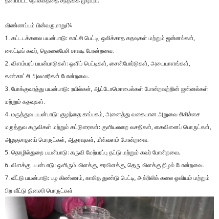
தனிப்பட்ட நோக்கத்தை சந்திக்க முடியும்.
விண்ணப்பம் பின்வருமாறுï¼
1. கட்டடக்கலை பயன்பாடு: காட்சி பெட்டி, ஒலிக்காத கதவுகள் மற்றும் ஜன்னல்கள்,
லைட்டிங் கவர், தொலைபேசி சாவடி போன்றவை.
2. விளம்பரப் பயன்பாடுகள்: ஒளிப் பெட்டிகள், சைன்போர்டுகள், அடையாளங்கள்,
கண்காட்சி அலமாரிகள் போன்றவை.
3. போக்குவரத்து பயன்பாடு: ரயில்கள், ஆட்டோமொபைல்கள் போன்றவற்றின் ஜன்னல்கள்
மற்றும் கதவுகள்.
4. மருத்துவ பயன்பாடு: குழந்தை காப்பகம், அனைத்து வகையான அறுவை சிகிச்சை
மருத்துவ கருவிகள் மற்றும் கட்டுரைகள்: குளியலறை வசதிகள், கைவினைப் பொருட்கள்,
அழகுசாதனப் பொருட்கள், ஆதரவுகள், மீன்வளம் போன்றவை.
5. தொழில்துறை பயன்பாடு: கருவி மேற்பரப்பு தட்டு மற்றும் கவர் போன்றவை.
6. விளக்கு பயன்பாடு: ஒளிரும் விளக்கு, சரவிளக்கு, தெரு விளக்கு நிழல் போன்றவை.
7. வீட்டு பயன்பாடு: பழ கிண்ணம், காகித துண்டு பெட்டி, அக்ரிலிக் கலை ஓவியம் மற்றும்
பிற வீட்டு தினசரி பொருட்கள்