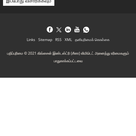
இப்போது விசாரிக்கவும்
Links
Sitemap
RSS
XML
தனியுரிமைக் கொள்கை
பதிப்புரிமை © 2021 கிங்சைன் இண்டஸ்ட்ரி (சீனா) லிமிடெட் அனைத்து உரிமைகளும்
பாதுகாக்கப்பட்டவை