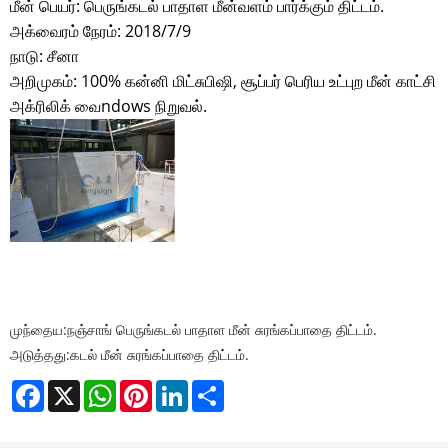
மீன் பெயர்: பெருங்கடல் பாதாள மீன்வளம் பார்க்கும் திட்டம்.
அக்வைரம் நேரம்: 2018/7/9
நாடு: சீனா
அறிமுகம்: 100% கன்னி மிட்சுபிஷி, சூப்பர் பெரிய உட்புற மீன் காட்சி
அக்ரிலிக் வை
ndows நிறுவல்.
முந்தைய:
நஞ்சாங் பெருங்கடல் பாதாள மீன் சுரங்கப்பாதை திட்டம்.
அடுத்தது:
கடல் மீன் சுரங்கப்பாதை திட்டம்.
Facebook
X
WhatsApp
Pinterest
LinkedIn
Share