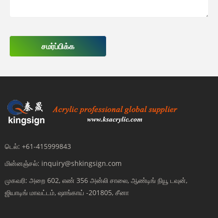
சமர்ப்பிக்க
டெல்:
+61-415999843
மின்னஞ்சல்:
inquiry@shkingsign.com
முகவரி:
அறை 602, எண் 356 அன்லி சாலை, ஆண்டிங் நியூ டவுன்,
ஜியாடிங் மாவட்டம், ஷாங்காய் -201805, சீனா