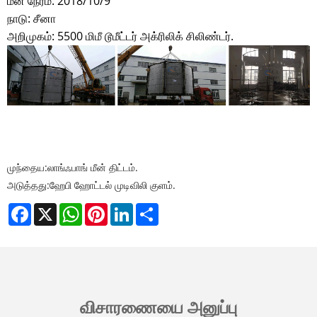
மீன் நேரம்: 2018/10/9
நாடு: சீனா
அறிமுகம்: 5500 மிமீ டூமீட்டர் அக்ரிலிக் சிலிண்டர்.
முந்தைய:
லாங்ஃபாங் மீன் திட்டம்.
அடுத்தது:
ஹேபி ஹோட்டல் முடிவிலி குளம்.
Facebook
X
WhatsApp
Pinterest
LinkedIn
Share
விசாரணையை அனுப்பு