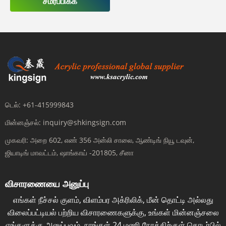
சமர்ப்பிக்க
டெல்:
+61-415999843
மின்னஞ்சல்:
inquiry@shkingsign.com
முகவரி:
அறை 602, எண் 356 அன்லி சாலை, ஆண்டிங் நியூ டவுன்,
ஜியாடிங் மாவட்டம், ஷாங்காய் -201805, சீனா
விசாரணையை அனுப்பு
எங்கள் நீச்சல் குளம், விளம்பர அக்ரிலிக், மீன் தொட்டி அல்லது
விலைப்பட்டியல் பற்றிய விசாரணைகளுக்கு, உங்கள் மின்னஞ்சலை
எங்களுக்கு அனுப்பவும், நாங்கள் 24 மணி நேரத்திற்குள் தொடர்பில்