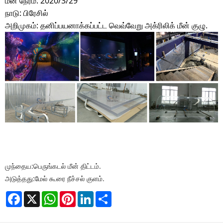
மீன் நேரம்: 2020/3/29
நாடு: பிரேசில்
அறிமுகம்: தனிப்பயனாக்கப்பட்ட வெவ்வேறு அக்ரிலிக் மீன் குழு.
முந்தைய:
பெருங்கடல் மீன் திட்டம்.
அடுத்தது:
மேல் கூரை நீச்சல் குளம்.
Facebook
X
WhatsApp
Pinterest
LinkedIn
Share