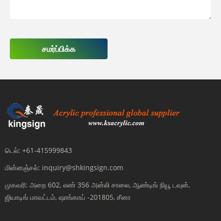
சமர்ப்பிக்க
டெல்:
+61-415999843
மின்னஞ்சல்:
inquiry@shkingsign.com
முகவரி:
அறை 602, எண் 356 அன்லி சாலை, ஆண்டிங் நியூ டவுன்,
ஜியாடிங் மாவட்டம், ஷாங்காய் -201805, சீனா