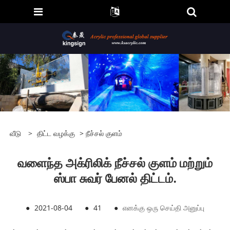
வீடு
>
திட்ட வழக்கு
>
நீச்சல் குளம்
வளைந்த அக்ரிலிக் நீச்சல் குளம் மற்றும்
ஸ்பா சுவர் பேனல் திட்டம்.
●
2021-08-04
●
41
●
எனக்கு ஒரு செய்தி அனுப்பு