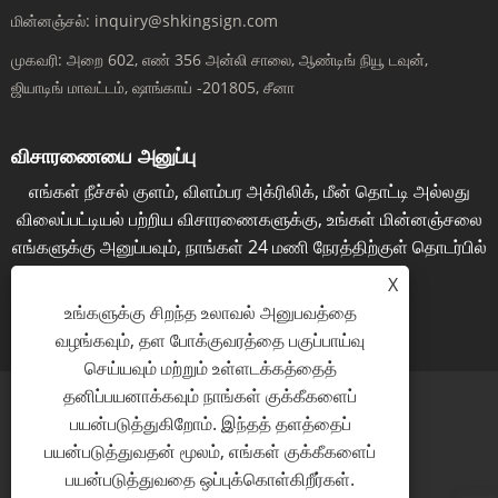
மின்னஞ்சல்:
inquiry@shkingsign.com
முகவரி:
அறை 602, எண் 356 அன்லி சாலை, ஆண்டிங் நியூ டவுன்,
ஜியாடிங் மாவட்டம், ஷாங்காய் -201805, சீனா
விசாரணையை அனுப்பு
எங்கள் நீச்சல் குளம், விளம்பர அக்ரிலிக், மீன் தொட்டி அல்லது
விலைப்பட்டியல் பற்றிய விசாரணைகளுக்கு, உங்கள் மின்னஞ்சலை
எங்களுக்கு அனுப்பவும், நாங்கள் 24 மணி நேரத்திற்குள் தொடர்பில்
இருப்போம்.
X
உங்களுக்கு சிறந்த உலாவல் அனுபவத்தை
இப்போது விசாரிக்கவும்
வழங்கவும், தள போக்குவரத்தை பகுப்பாய்வு
செய்யவும் மற்றும் உள்ளடக்கத்தைத்
தனிப்பயனாக்கவும் நாங்கள் குக்கீகளைப்
பயன்படுத்துகிறோம். இந்தத் தளத்தைப்
பயன்படுத்துவதன் மூலம், எங்கள் குக்கீகளைப்
Links
Sitemap
RSS
XML
தனியுரிமைக் கொள்கை
பயன்படுத்துவதை ஒப்புக்கொள்கிறீர்கள்.