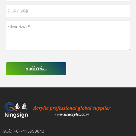
சமர்ப்பிக்க
டெல்:
+61-415999843